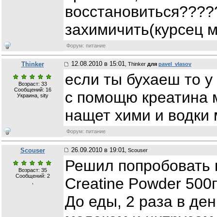
восстановиться?????
захимичить(курсец 
Форум: питание
12.08.2010 в 15:01
Thinker
, Thinker
для
pavel_vlasov
если ты бухаеш то у
Возраст: 33
Сообщений:
16
с помощю креатина м
Украина, sity
нащет хими и водки 
Форум: питание
26.09.2010 в 19:01
Scouser
, Scouser
Решил попробовать кр
Возраст: 35
Сообщений:
2
Creatine Powder 500г
,
До еды, 2 раза в ден