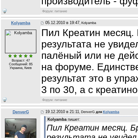
производитель - фу
Форум: питание
05.12.2010 в 19:47
Kolyamba
, Kolyamba
Пил Креатин месяц.
результата не увиде
палёный или не дей
Возраст: 47
на форуме. Единств
Сообщений:
85
Украина, Киев
результат это в упра
3 по 30, а с креатин
Форум: питание
19.12.2010 в 21:11
DenverG
, DenverG
для
Kolyamba
Kolyamba
пишет:
Пил Креатин месяц. Б
результата не увидел.