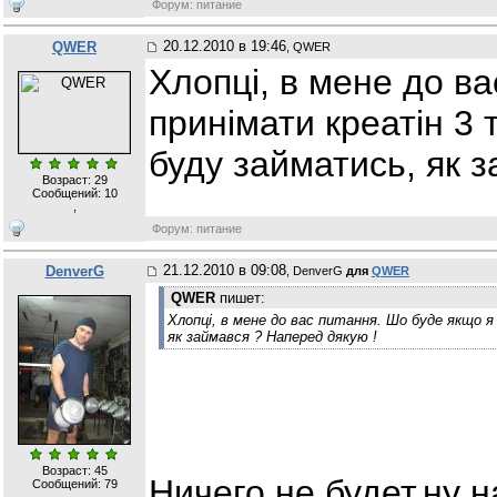
Форум: питание
20.12.2010 в 19:46
QWER
, QWER
Хлопці, в мене до ва
принімати креатін 3 т
буду займатись, як 
Возраст: 29
Сообщений:
10
,
Форум: питание
21.12.2010 в 09:08
DenverG
, DenverG
для
QWER
QWER
пишет:
Хлопці, в мене до вас питання. Шо буде якщо я
як займався ? Наперед дякую !
Возраст: 45
Ничего не будет,ну 
Сообщений:
79