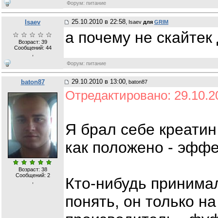
Форум: питание
25.10.2010 в 22:58
Isaev
, Isaev
для
GRIM
а почему не скайтек
Возраст: 39
Сообщений:
44
,
Форум: питание
29.10.2010 в 13:00
baton87
, baton87
Отредактировано: 29.10.2
Я брал себе креати
как положено - эффе
Возраст: 38
Сообщений:
2
Кто-нибудь принима
,
понять, он только н