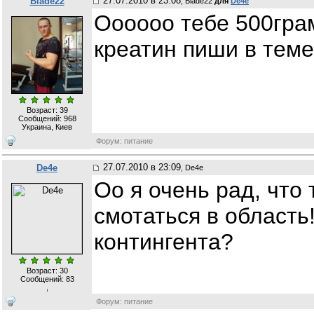
27.07.2010 в 23:08
Blade22
, Blade22
для
De4e
Оооооо тебе 500грам
креатин пиши в теме
Возраст: 39
Сообщений:
968
Украина, Киев
Форум: питание
27.07.2010 в 23:09
De4e
, De4e
Оо я очень рад, что
смотаться в область
контингента?
Возраст: 30
Сообщений:
83
,
Форум: питание