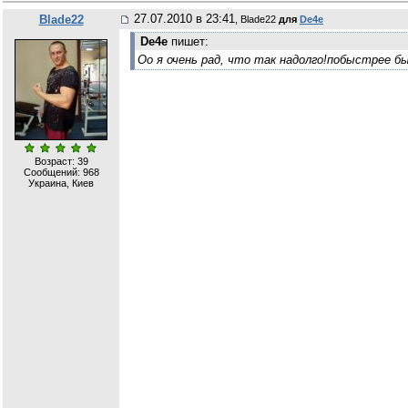
27.07.2010 в 23:41
Blade22
, Blade22
для
De4e
De4e
пишет:
Оо я очень рад, что так надолго!побыстрее б
Возраст: 39
Сообщений:
968
Украина, Киев