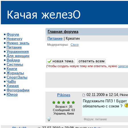
Главная форума
Форум
Питание
| Креатин
Новичку
Нужно знать
Модераторы:
Cisco
Питание
Упражнения
Для женщин
Вейдер
Системы
(Чтобы создать новую тему или ответить, нужно
зареги
Книги
Журналы
СпортЗалы
ЧаВо
Химия
Фотографии
Юмор
02.11.2009 в 12:14
Pikines
, Pikin
Подскажыте ПЛЗ ! Будет 
обязательно с соком ?
Возраст: 35
Сообщений:
63
Украина, Киев
Форум: питание