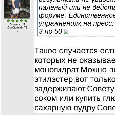
палёный или не дейст
форуме. Единственное
упражнениях на пресс:
Возраст: 45
Сообщений:
79
3 по 50
,
Такое случается.ес
которых не оказывае
моногидрат.Можно п
этилэстер,вот тольк
задерживают.Совету
соком или купить глю
сахарную пудру.Сове