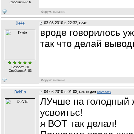
Сообщений:
6
,
Форум: питание
03.08.2010 в 22:32
De4e
, De4e
вроде говорилось уж
так что делай выво
Возраст: 30
Сообщений:
83
,
Форум: питание
04.08.2010 в 01:03
DeN1s
, DeN1s
для
advocatx
ЛУчше на голодный ж
усвоитьс!
я ВОТ так делал!