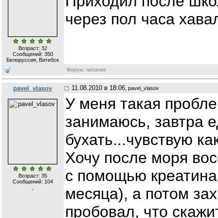
Приходил после шко
через пол часа хава
Возраст: 32
Сообщений:
350
Белоруссия, Витебск
Форум: питание
11.08.2010 в 18:06
pavel_vlasov
, pavel_vlasov
У меня такая пробле
занимаюсь, завтра е
бухать...чувствую ка
Хочу после моря во
с помощью креатина 
Возраст: 35
Сообщений:
104
,
месяца), а потом зах
пробовал, что скажи